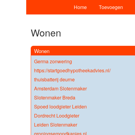
Home
Toevoegen
Wonen
Wonen
Germa zonwering
https://startgoedhypotheekadvies.nl/
thuisbatterij deurne
Amsterdam Slotenmaker
Slotenmaker Breda
Spoed loodgieter Leiden
Dordrecht Loodgieter
Leiden Slotenmaker
groningsemondkapjes.nl