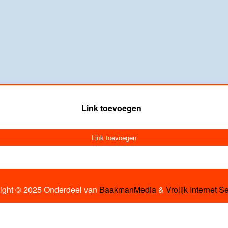
Link toevoegen
Link toevoegen
ight © 2025 Onderdeel van
BaakmanMedia
&
Vrolijk Internet S