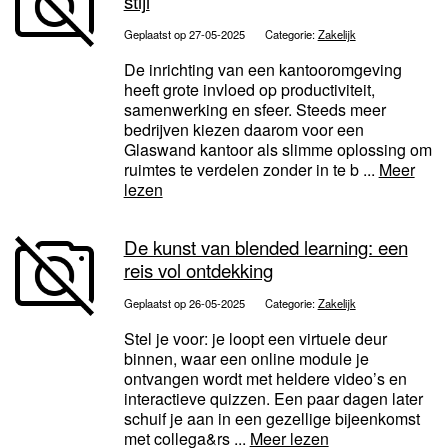
stijl
Geplaatst op 27-05-2025
Categorie:
Zakelijk
De inrichting van een kantooromgeving
heeft grote invloed op productiviteit,
samenwerking en sfeer. Steeds meer
bedrijven kiezen daarom voor een
Glaswand kantoor als slimme oplossing om
ruimtes te verdelen zonder in te b ...
Meer
lezen
De kunst van blended learning: een
reis vol ontdekking
Geplaatst op 26-05-2025
Categorie:
Zakelijk
Stel je voor: je loopt een virtuele deur
binnen, waar een online module je
ontvangen wordt met heldere video’s en
interactieve quizzen. Een paar dagen later
schuif je aan in een gezellige bijeenkomst
met collega&rs ...
Meer lezen